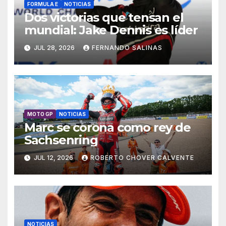
FORMULA E
NOTICIAS
Dos victorias que tensan el
mundial: Jake Dennis es líder
JUL 28, 2026
FERNANDO SALINAS
MOTO GP
NOTICIAS
Marc se corona como rey de
Sachsenring
JUL 12, 2026
ROBERTO CHOVER CALVENTE
NOTICIAS