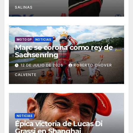
SALINAS
MOTO GP
NOTICIAS
Marc se corona como rey de
Sachsenring
12 DE JULIO DE 2026
ROBERTO CHOVER
CALVENTE
NOTICIAS
Épica victoria de Lucas Di
Grassi en Shanghai