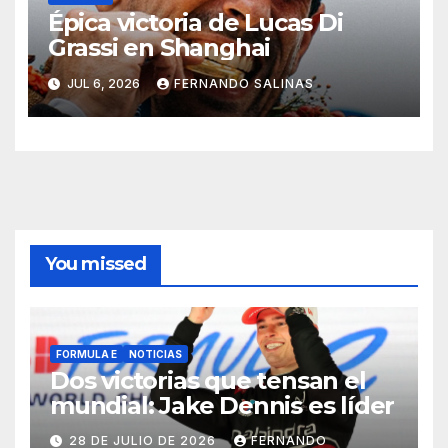
Épica victoria de Lucas Di
Grassi en Shanghai
JUL 6, 2026
FERNANDO SALINAS
You missed
FORMULA E
NOTICIAS
Dos victorias que tensan el
mundial: Jake Dennis es líder
28 DE JULIO DE 2026
FERNANDO