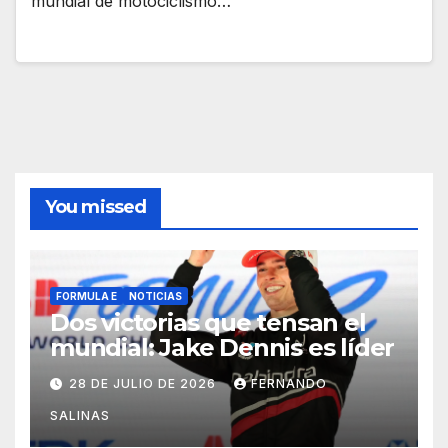
mundial de motociclismo…
You missed
FORMULA E
NOTICIAS
Dos victorias que tensan el
mundial: Jake Dennis es líder
28 DE JULIO DE 2026
FERNANDO
SALINAS