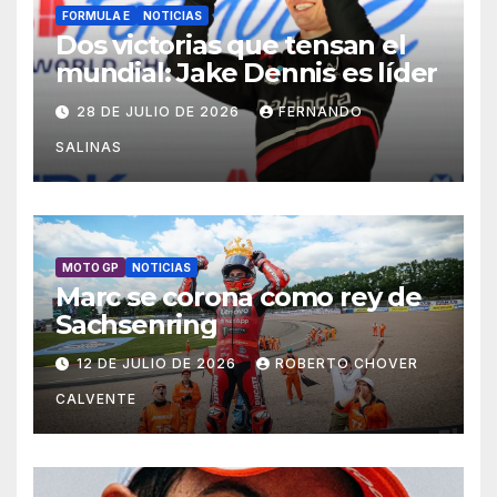
FORMULA E
NOTICIAS
Dos victorias que tensan el
mundial: Jake Dennis es líder
28 DE JULIO DE 2026
FERNANDO
SALINAS
MOTO GP
NOTICIAS
Marc se corona como rey de
Sachsenring
12 DE JULIO DE 2026
ROBERTO CHOVER
CALVENTE