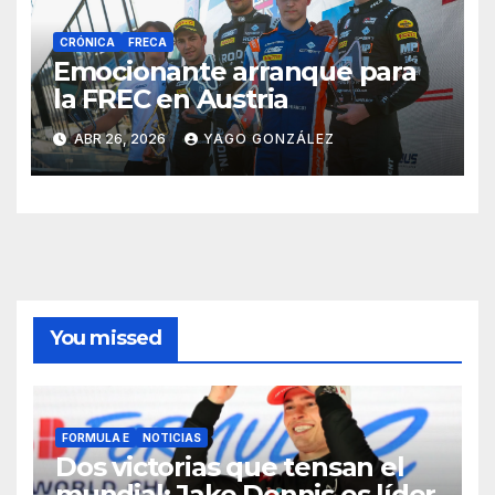
CRÓNICA
FRECA
Emocionante arranque para
la FREC en Austria
ABR 26, 2026
YAGO GONZÁLEZ
You missed
FORMULA E
NOTICIAS
Dos victorias que tensan el
mundial: Jake Dennis es líder