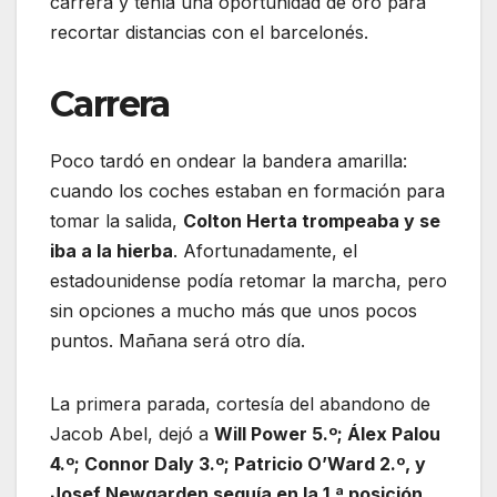
carrera y tenía una oportunidad de oro para
recortar distancias con el barcelonés.
Carrera
Poco tardó en ondear la bandera amarilla:
cuando los coches estaban en formación para
tomar la salida,
Colton Herta trompeaba y se
iba a la hierba
. Afortunadamente, el
estadounidense podía retomar la marcha, pero
sin opciones a mucho más que unos pocos
puntos. Mañana será otro día.
La primera parada, cortesía del abandono de
Jacob Abel, dejó a
Will Power 5.º; Álex Palou
4.º; Connor Daly 3.º; Patricio O’Ward 2.º, y
Josef Newgarden seguía en la 1.ª posición
.