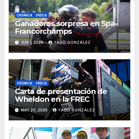
CRÓNICA
FRECA
Ganadores sorpresa en Spa-
Francorchamps
JUN 1, 2026
YAGO GONZÁLEZ
CRÓNICA
FRECA
Carta de presentación de
Wheldon en la FREC
MAY 25, 2026
YAGO GONZÁLEZ