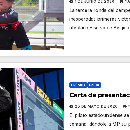
1 DE JUNIO DE 2026
Y
La tercera ronda del campe
inesperadas primeras victori
afectada y se va de Bélgic
CRÓNICA
FRECA
Carta de presentac
25 DE MAYO DE 2026
El piloto estadounidense se 
semana, dándole a MP su pr