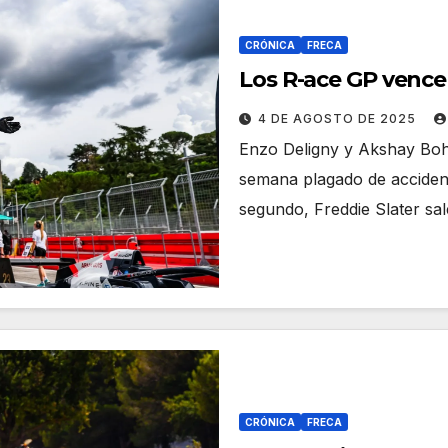
CRÓNICA
FRECA
Los R-ace GP venc
4 DE AGOSTO DE 2025
Enzo Deligny y Akshay Bohr
semana plagado de accident
segundo, Freddie Slater sa
CRÓNICA
FRECA