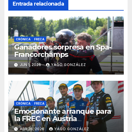
Entrada relacionada
CRÓNICA
FRECA
Ganadores sorpresa en Spa-
Francorchamps
JUN 1, 2026
YAGO GONZÁLEZ
CRÓNICA
FRECA
Emocionante arranque para
la FREC en Austria
ABR 26, 2026
YAGO GONZÁLEZ