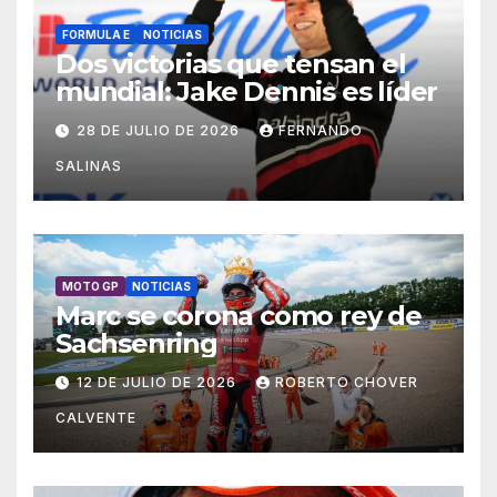
FORMULA E
NOTICIAS
Dos victorias que tensan el
mundial: Jake Dennis es líder
28 DE JULIO DE 2026
FERNANDO
SALINAS
MOTO GP
NOTICIAS
Marc se corona como rey de
Sachsenring
12 DE JULIO DE 2026
ROBERTO CHOVER
CALVENTE