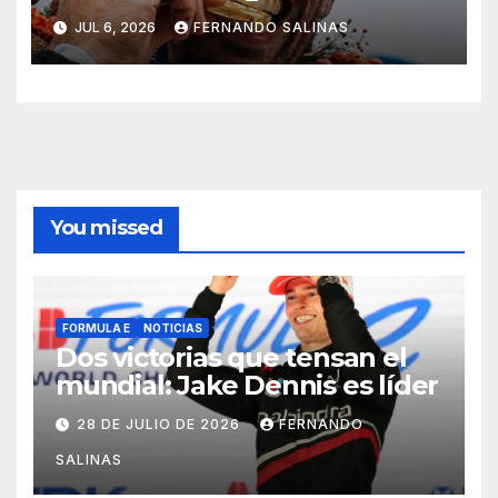
JUL 6, 2026
FERNANDO SALINAS
You missed
FORMULA E
NOTICIAS
Dos victorias que tensan el
mundial: Jake Dennis es líder
28 DE JULIO DE 2026
FERNANDO
SALINAS