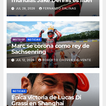
mundial: Jake Dennis es líder
JUL 28, 2026
FERNANDO SALINAS
MOTO GP
NOTICIAS
Marc se corona como rey de
Sachsenring
JUL 12, 2026
ROBERTO CHOVER CALVENTE
NOTICIAS
Épica victoria de Lucas Di
Grassi en Shanghai