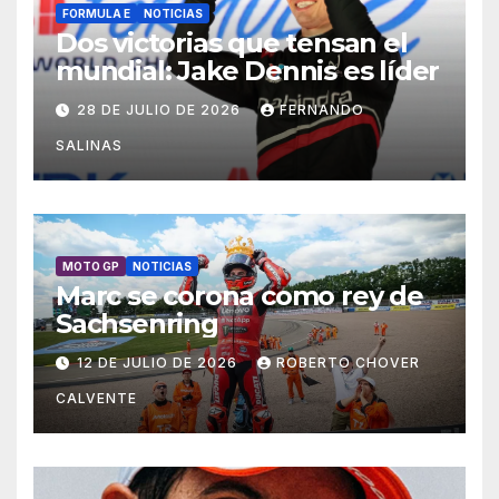
FORMULA E
NOTICIAS
Dos victorias que tensan el
mundial: Jake Dennis es líder
28 DE JULIO DE 2026
FERNANDO
SALINAS
MOTO GP
NOTICIAS
Marc se corona como rey de
Sachsenring
12 DE JULIO DE 2026
ROBERTO CHOVER
CALVENTE