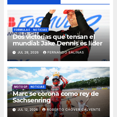
FORMULA E
NOTICIAS
Dos victorias que tensan el
mundial: Jake Dennis es líder
JUL 28, 2026
FERNANDO SALINAS
MOTO GP
NOTICIAS
Marc se corona como rey de
Sachsenring
JUL 12, 2026
ROBERTO CHOVER CALVENTE