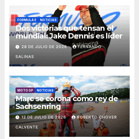
FORMULA E
NOTICIAS
Dos victorias que tensan el
mundial: Jake Dennis es líder
28 DE JULIO DE 2026
FERNANDO
SALINAS
MOTO GP
NOTICIAS
Marc se corona como rey de
Sachsenring
12 DE JULIO DE 2026
ROBERTO CHOVER
CALVENTE