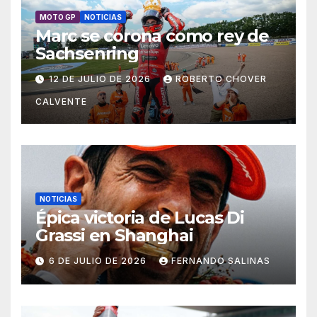
MOTO GP
NOTICIAS
Marc se corona como rey de
Sachsenring
12 DE JULIO DE 2026
ROBERTO CHOVER
CALVENTE
NOTICIAS
Épica victoria de Lucas Di
Grassi en Shanghai
6 DE JULIO DE 2026
FERNANDO SALINAS