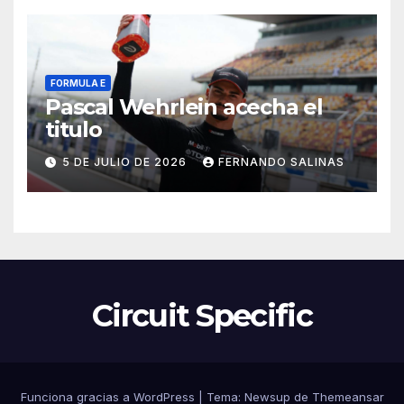
FORMULA E
Pascal Wehrlein acecha el
titulo
5 DE JULIO DE 2026
FERNANDO SALINAS
Circuit Specific
Funciona gracias a WordPress
|
Tema:
Newsup
de
Themeansar