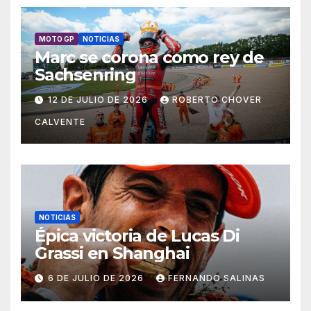
MOTO GP
NOTICIAS
Marc se corona como rey de
Sachsenring
12 DE JULIO DE 2026
ROBERTO CHOVER
CALVENTE
NOTICIAS
Épica victoria de Lucas Di
Grassi en Shanghai
6 DE JULIO DE 2026
FERNANDO SALINAS