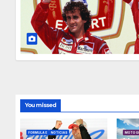
You missed
FORMULA E
NOTICIAS
MOTO G