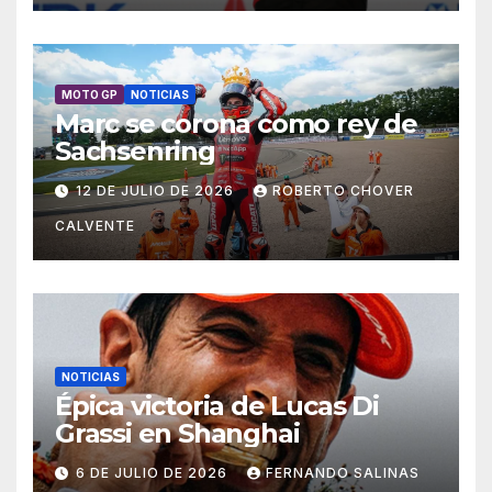
MOTO GP
NOTICIAS
Marc se corona como rey de
Sachsenring
12 DE JULIO DE 2026
ROBERTO CHOVER
CALVENTE
NOTICIAS
Épica victoria de Lucas Di
Grassi en Shanghai
6 DE JULIO DE 2026
FERNANDO SALINAS