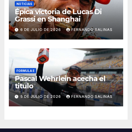
NOTICIAS
Épica victoria de Lucas Di
Grassi en Shanghai
6 DE JULIO DE 2026
FERNANDO SALINAS
FORMULA E
Pascal Wehrlein acecha el
titulo
5 DE JULIO DE 2026
FERNANDO SALINAS