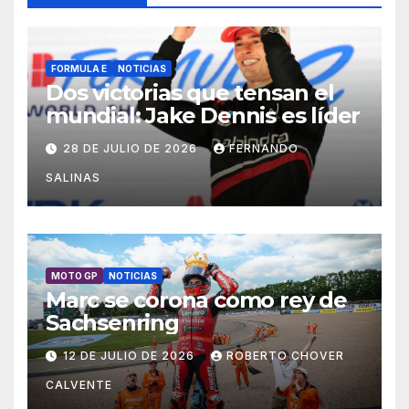
FORMULA E
NOTICIAS
Dos victorias que tensan el
mundial: Jake Dennis es líder
28 DE JULIO DE 2026
FERNANDO
SALINAS
MOTO GP
NOTICIAS
Marc se corona como rey de
Sachsenring
12 DE JULIO DE 2026
ROBERTO CHOVER
CALVENTE