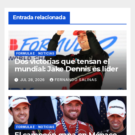
Entrada relacionada
FORMULA E
NOTICIAS
Dos victorias que tensan el
mundial: Jake Dennis es líder
JUL 28, 2026
FERNANDO SALINAS
FORMULA E
NOTICIAS
El campeón gana en Mónaco