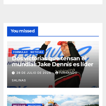
You missed
FORMULA E
NOTICIAS
Dos victorias que tensan el
mundial: Jake Dennis es líder
28 DE JULIO DE 2026
FERNANDO
SALINAS
MOTO GP
NOTICIAS