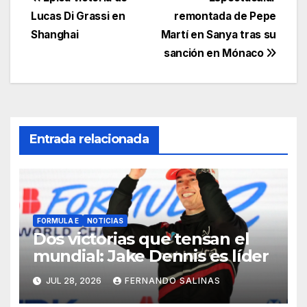
Lucas Di Grassi en
remontada de Pepe
Shanghai
Martí en Sanya tras su
sanción en Mónaco
Entrada relacionada
FORMULA E
NOTICIAS
Dos victorias que tensan el
mundial: Jake Dennis es líder
JUL 28, 2026
FERNANDO SALINAS