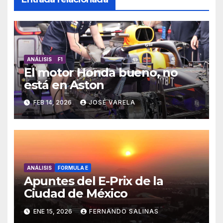
ANÁLISIS
F1
El motor Honda bueno, no
está en Aston
FEB 14, 2026
JOSÉ VARELA
ANÁLISIS
FORMULA E
Apuntes del E-Prix de la
Ciudad de México
ENE 15, 2026
FERNANDO SALINAS