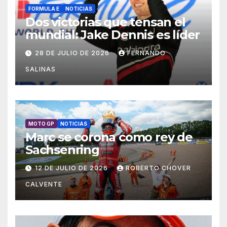
FORMULA E
NOTICIAS
Dos victorias que tensan el
mundial: Jake Dennis es líder
28 DE JULIO DE 2026
FERNANDO
SALINAS
MOTO GP
NOTICIAS
Marc se corona como rey de
Sachsenring
12 DE JULIO DE 2026
ROBERTO CHOVER
CALVENTE