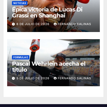
NOTICIAS
Épica victoria de Lucas Di
Grassi en Shanghai
6 DE JULIO DE 2026
FERNANDO SALINAS
FORMULA E
Pascal Wehrlein acecha el
titulo
5 DE JULIO DE 2026
FERNANDO SALINAS