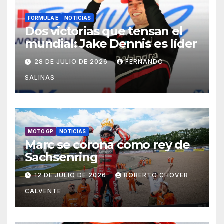
FORMULA E
NOTICIAS
Dos victorias que tensan el
mundial: Jake Dennis es líder
28 DE JULIO DE 2026
FERNANDO
SALINAS
MOTO GP
NOTICIAS
Marc se corona como rey de
Sachsenring
12 DE JULIO DE 2026
ROBERTO CHOVER
CALVENTE