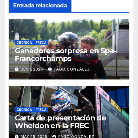
Entrada relacionada
CRÓNICA
FRECA
Ganadores sorpresa en Spa-
Francorchamps
JUN 1, 2026
YAGO GONZÁLEZ
CRÓNICA
FRECA
Carta de presentación de
Wheldon en la FREC
MAY 25, 2026
YAGO GONZÁLEZ