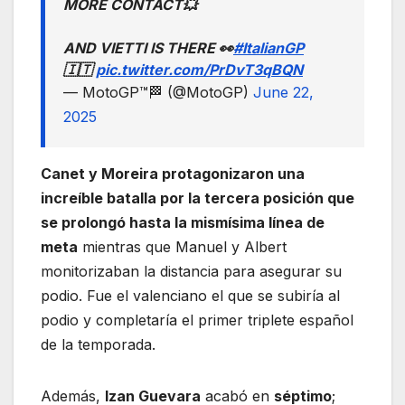
MORE CONTACT💥
AND VIETTI IS THERE 👀
#ItalianGP
🇮🇹
pic.twitter.com/PrDvT3qBQN
— MotoGP™🏁 (@MotoGP)
June 22,
2025
Canet y Moreira protagonizaron una
increíble batalla por la tercera posición que
se prolongó hasta la mismísima línea de
meta
mientras que Manuel y Albert
monitorizaban la distancia para asegurar su
podio. Fue el valenciano el que se subiría al
podio y completaría el primer triplete español
de la temporada.
Además,
Izan Guevara
acabó en
séptimo
;