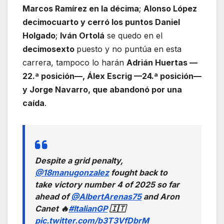
Marcos Ramírez en la décima
;
Alonso López
decimocuarto y cerró los puntos Daniel
Holgado
;
Iván Ortolá
se quedo en el
decimosexto
puesto y no puntúa en esta
carrera, tampoco lo harán
Adrián Huertas —
22.ª posición—, Álex Escrig —24.ª posición—
y Jorge Navarro, que abandonó por una
caída
.
Despite a grid penalty,
@18manugonzalez
fought back to
take victory number 4 of 2025 so far
ahead of
@AlbertArenas75
and Aron
Canet 🔥
#ItalianGP
🇮🇹
pic.twitter.com/b3T3VfDbrM