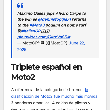
Maximo Quiles pips Alvaro Carpe to
the win as
@dennisfoggia71
returns
to the
#Moto3
podium on home turf
🚀
#ItalianGP
🇮🇹
pic.twitter.com/GktzVsS5Jt
— MotoGP™🏁 (@MotoGP)
June 22,
2025
Triplete español en
Moto2
A diferencia de la categoría de bronce,
la
clasificación de Moto2 fue mucho más movida
:
3 banderas amarillas, 4 caídas de pilotos y
diversas sanciones impuestas tras la sesión.