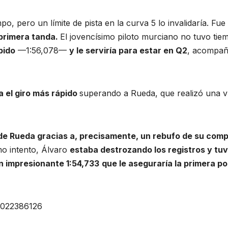
 pero un límite de pista en la curva 5 lo invalidaría. Fue
a primera tanda.
El jovencísimo piloto murciano no tuvo tie
pido
—1:56,078—
y le serviría para estar en Q2
, acompañ
a el giro más rápido
superando a Rueda, que realizó una vue
 de Rueda gracias a, precisamente, un rebufo de su com
imo intento, Álvaro
estaba destrozando los registros y tu
n impresionante 1:54,733
que le aseguraría la primera po
4022386126