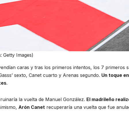
a: Getty Images)
vendían caras y tras los primeros intentos, los 7 primeros
Gasss’ sexto, Canet cuarto y Arenas segundo.
Un toque ent
xes
.
rruinaría la vuelta de Manuel González.
El madrileño realizó
simismo,
Arón Canet
recuperaría una vuelta que fue anula