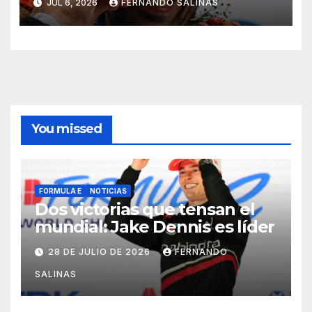
JUL 6, 2026
FERNANDO SALINAS
You missed
FORMULA E
NOTICIAS
Dos victorias que tensan el
mundial: Jake Dennis es líder
28 DE JULIO DE 2026
FERNANDO
SALINAS