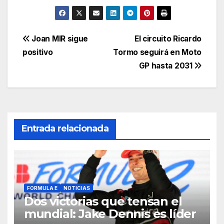
Joan MIR sigue
El circuito Ricardo
positivo
Tormo seguirá en Moto
GP hasta 2031
Entrada relacionada
FORMULA E
NOTICIAS
Dos victorias que tensan el
mundial: Jake Dennis es líder