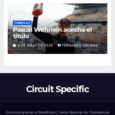
FORMULA E
Pascal Wehrlein acecha el
titulo
5 DE JULIO DE 2026
FERNANDO SALINAS
Circuit Specific
Funciona gracias a WordPress
|
Tema:
Newsup
de
Themeansar