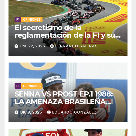
F1
OPINIONES
El secretismo de la
reglamentación de la F1 y su
impacto en la opinión publica
ENE 22, 2026
FERNANDO SALINAS
F1
OPINIONES
SENNA VS PROST EP.1 1988:
LA AMENAZA BRASILEÑA
PARTE 4
DIC 8, 2025
EDUARDO GONZÁLEZ