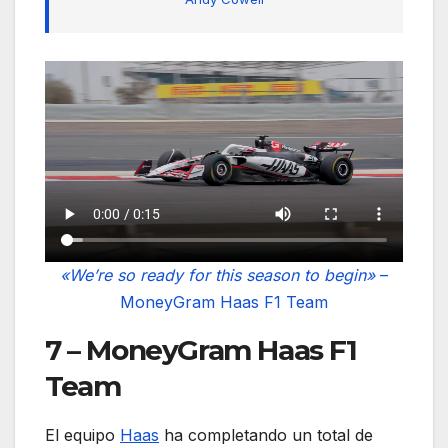
«We’re so ready for this season to begin»
–
MoneyGram Haas F1 Team
7 – MoneyGram Haas F1
Team
El equipo
Haas
ha completando un total de