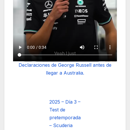
Declaraciones de George Russell antes de
llegar a Australia.
2025 – Día 3 –
Test de
pretemporada
– Scuderia