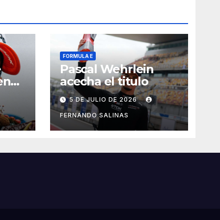
FORMULA E
e
Pascal Wehrlein
en
acecha el titulo
5 DE JULIO DE 2026
FERNANDO SALINAS