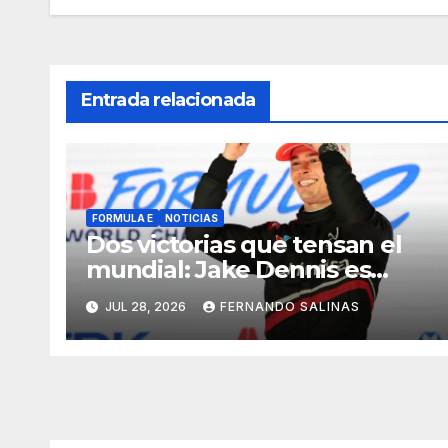
Entrada relacionada
FORMULA E
NOTICIAS
Dos victorias que tensan el
mundial: Jake Dennis es
líder
JUL 28, 2026
FERNANDO SALINAS