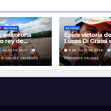
P
NOTICIAS
NOTICIAS
 se corona
Épica victoria d
o rey de
Lucas Di Grassi 
hsenring
Shanghai
E JULIO DE 2026
6 DE JULIO DE 2026
TO CHOVER CALVENTE
FERNANDO SALINAS