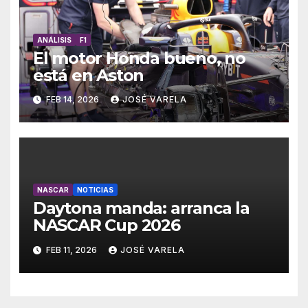
ANÁLISIS
F1
El motor Honda bueno, no
está en Aston
FEB 14, 2026
JOSÉ VARELA
NASCAR
NOTICIAS
Daytona manda: arranca la
NASCAR Cup 2026
FEB 11, 2026
JOSÉ VARELA