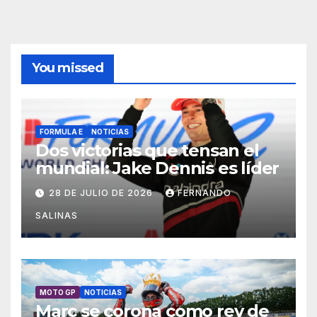
You missed
FORMULA E
NOTICIAS
Dos victorias que tensan el
mundial: Jake Dennis es líder
28 DE JULIO DE 2026
FERNANDO
SALINAS
MOTO GP
NOTICIAS
Marc se corona como rey de