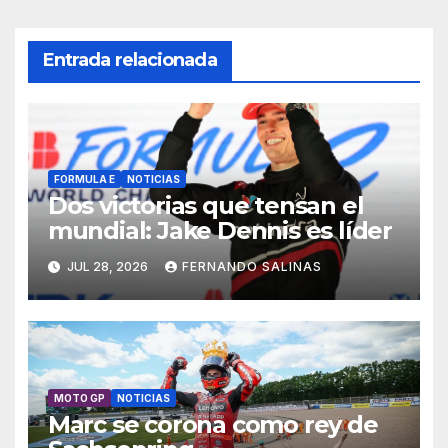
Entrada relacionada
FORMULA E
NOTICIAS
Dos victorias que tensan el
mundial: Jake Dennis es líder
JUL 28, 2026
FERNANDO SALINAS
MOTO GP
NOTICIAS
Marc se corona como rey de