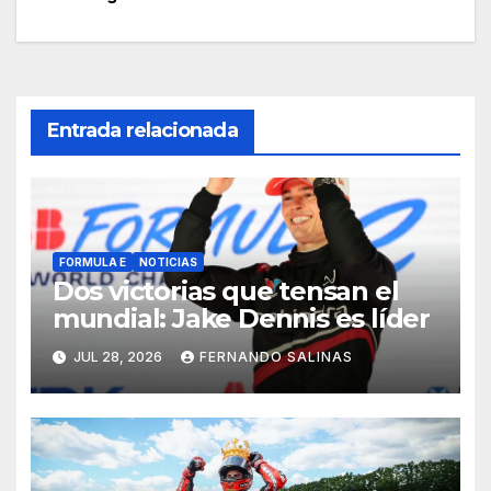
Entrada relacionada
FORMULA E
NOTICIAS
Dos victorias que tensan el
mundial: Jake Dennis es líder
JUL 28, 2026
FERNANDO SALINAS