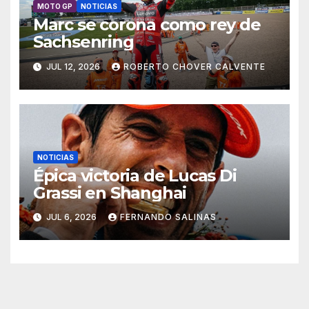
MOTO GP
NOTICIAS
Marc se corona como rey de
Sachsenring
JUL 12, 2026
ROBERTO CHOVER CALVENTE
NOTICIAS
Épica victoria de Lucas Di
Grassi en Shanghai
JUL 6, 2026
FERNANDO SALINAS