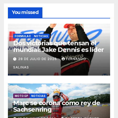
You missed
FORMULA E
NOTICIAS
Dos victorias que tensan el
mundial: Jake Dennis es líder
28 DE JULIO DE 2026
FERNANDO
SALINAS
MOTO GP
NOTICIAS
Marc se corona como rey de
Sachsenring