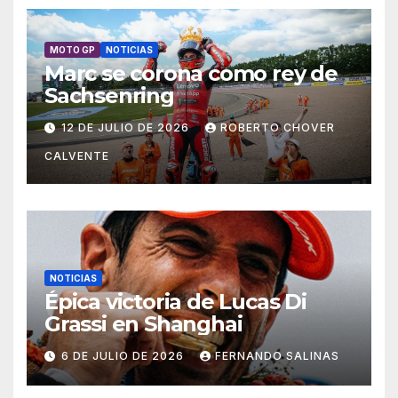
MOTO GP
NOTICIAS
Marc se corona como rey de
Sachsenring
12 DE JULIO DE 2026
ROBERTO CHOVER
CALVENTE
NOTICIAS
Épica victoria de Lucas Di
Grassi en Shanghai
6 DE JULIO DE 2026
FERNANDO SALINAS