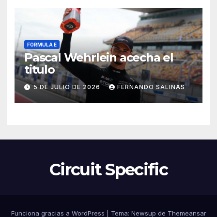
FORMULA E
Pascal Wehrlein acecha el
titulo
5 DE JULIO DE 2026
FERNANDO SALINAS
Circuit Specific
Funciona gracias a WordPress
|
Tema:
Newsup
de
Themeansar