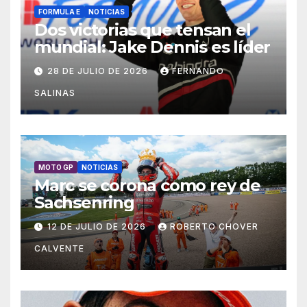
FORMULA E
NOTICIAS
Dos victorias que tensan el
mundial: Jake Dennis es líder
28 DE JULIO DE 2026
FERNANDO
SALINAS
MOTO GP
NOTICIAS
Marc se corona como rey de
Sachsenring
12 DE JULIO DE 2026
ROBERTO CHOVER
CALVENTE