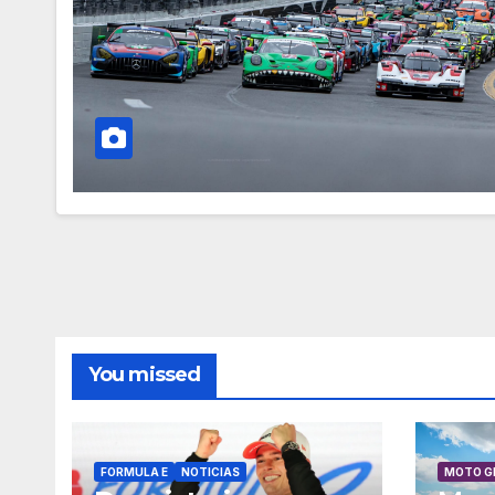
You missed
FORMULA E
NOTICIAS
MOTO G