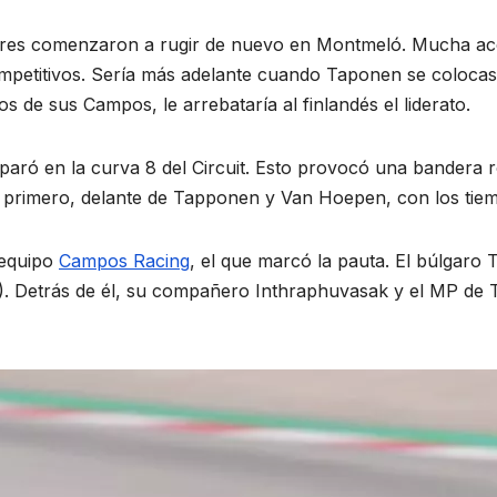
ores comenzaron a rugir de nuevo en Montmeló. Mucha acc
mpetitivos. Sería más adelante cuando Taponen se colocase
 de sus Campos, le arrebataría al finlandés el liderato.
aró en la curva 8 del Circuit. Esto provocó una bandera ro
ó primero, delante de Tapponen y Van Hoepen, con los tiem
l equipo
Campos Racing
, el que marcó la pauta. El búlgaro 
249). Detrás de él, su compañero Inthraphuvasak y el MP de