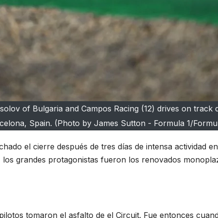
 of Bulgaria and Campos Racing (12) drives on track dur
celona, Spain. (Photo by James Sutton - Formula 1/Formul
hado el cierre después de tres días de intensa actividad e
 los grandes protagonistas fueron los renovados monopla
ilotos tomaron el asfalto de el Circuit. Fue entonces cuan