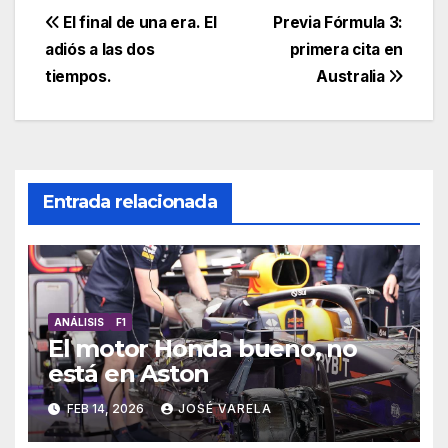
El final de una era. El
Previa Fórmula 3:
adiós a las dos
primera cita en
tiempos.
Australia
Entrada relacionada
ANÁLISIS
F1
El motor Honda bueno, no
está en Aston
FEB 14, 2026
JOSÉ VARELA