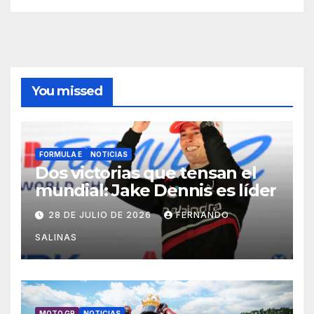
You missed
FORMULA E
NOTICIAS
Dos victorias que tensan el
mundial: Jake Dennis es líder
28 DE JULIO DE 2026
FERNANDO
SALINAS
MOTO GP
NOTICIAS