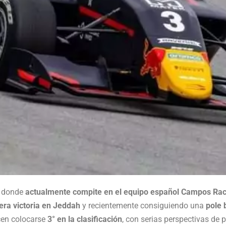
2, donde
actualmente compite en el equipo español Campos Rac
era victoria en Jeddah
y recientemente consiguiendo una
pole 
acen colocarse
3° en la clasificación
, con serias perspectivas de po