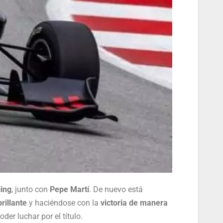
ing
, junto con
Pepe Martí
. De nuevo está
brillante
y haciéndose con la
victoria de manera
der luchar por el título.