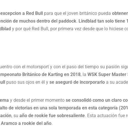
 excepcion a Red Bull
para que el joven británico pueda
obtener
tención de muchos dentro del paddock
.
Lindblad tan solo tiene
ndblad
y por qué Red Bull, por primera vez desde que lo hiciese c
uentro con el motorsport y con el paso del tiempo su pasión sig
mpeonato Británico de Karting en 2018
, la
WSK Super Master 
ull
puso sus ojos en él y
se aseguró de incorporarlo
a su acade
Prema
y desde el primer momento
se
consolidó como un claro con
alto de victorias en una sola temporada en esta categoría (20
cación
, su
año de rookie fue sobresaliente
. Esta actuación fue
 Aramco a rookie del año
.