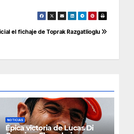
ial el fichaje de Toprak Razgatlioglu
NOTICIAS
Épica victoria de Lucas Di