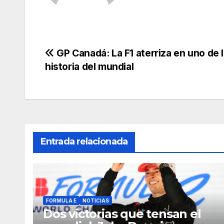
GP Canadá: La F1 aterriza en uno de 
historia del mundial
Entrada relacionada
FORMULA E
NOTICIAS
Dos victorias que tensan el