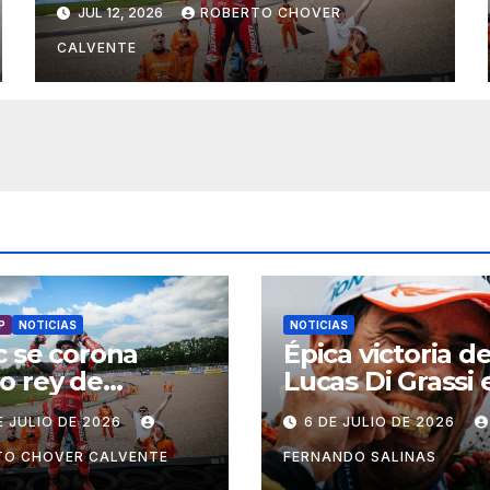
JUL 12, 2026
ROBERTO CHOVER
CALVENTE
P
NOTICIAS
NOTICIAS
 se corona
Épica victoria d
o rey de
Lucas Di Grassi 
hsenring
Shanghai
E JULIO DE 2026
6 DE JULIO DE 2026
TO CHOVER CALVENTE
FERNANDO SALINAS