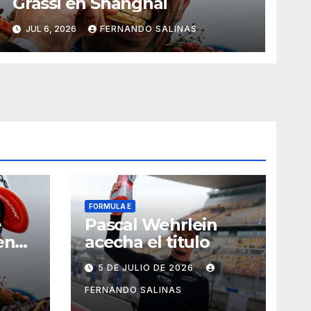
Grassi en Shanghai
JUL 6, 2026
FERNANDO SALINAS
FORMULA E
e
Pascal Wehrlein
en
acecha el titulo
5 DE JULIO DE 2026
FERNANDO SALINAS