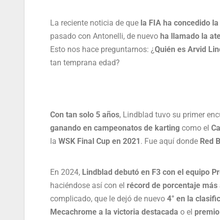
La reciente noticia de que
la FIA ha concedido la
pasado con Antonelli, de nuevo
ha llamado la a
Esto nos hace preguntarnos: ¿
Quién es Arvid Li
tan temprana edad?
Con tan solo 5 años
, Lindblad tuvo su primer enc
ganando en campeonatos de karting
como el
Ca
la
WSK Final Cup en 2021
. Fue aquí donde
Red B
En 2024,
Lindblad debutó en F3 con el equipo 
haciéndose así con el
récord de porcentaje más 
complicado, que le dejó de nuevo
4° en la clasifi
Mecachrome a la victoria destacada
o el
premio