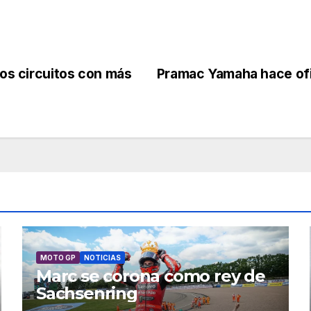
los circuitos con más
Pramac Yamaha hace ofic
MOTO GP
NOTICIAS
Marc se corona como rey de
Sachsenring