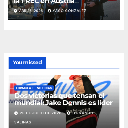
la FREC en Austria
ABR 26, 2026
YAGO GONZÁLEZ
You missed
FORMULA E
NOTICIAS
Dos victorias que tensan el
mundial: Jake Dennis es líder
28 DE JULIO DE 2026
FERNANDO
SALINAS