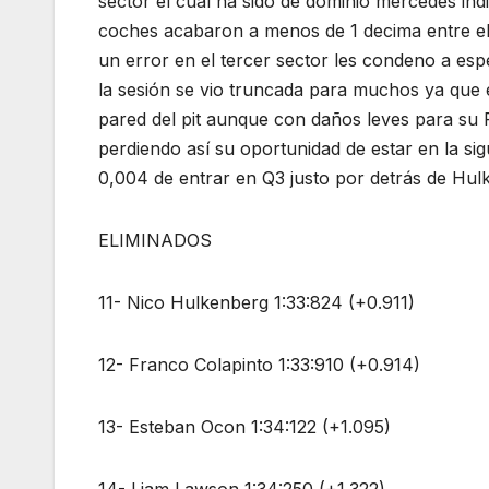
sector el cual ha sido de dominio mercedes indi
coches acabaron a menos de 1 decima entre ello
un error en el tercer sector les condeno a esp
la sesión se vio truncada para muchos ya que e
pared del pit aunque con daños leves para su 
perdiendo así su oportunidad de estar en la si
0,004 de entrar en Q3 justo por detrás de Hul
ELIMINADOS
11- Nico Hulkenberg 1:33:824 (+0.911)
12- Franco Colapinto 1:33:910 (+0.914)
13- Esteban Ocon 1:34:122 (+1.095)
14- Liam Lawson 1:34:250 (+1.322)