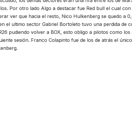
scutido, los demás sectores eran una rifa entre los de Mara
s. Por otro lado Algo a destacar fue Red bull el cual con
erar ver que hacia el resto, Nico Hulkenberg se quedo a 0,
n el ultimo sector Gabriel Bortoleto tuvo una perdida de c
R26 pudiendo volver a BOX, esto obligo a pilotos como los
guiente sesión. Franco Colapinto fue de los de atrás el úni
kenberg.