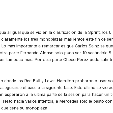
 al igual que se vio en la clasificación de la Sprint, los
 claramente los tres monoplazas mas lentos este fin de sema
. Lo mas importante a remarcar es que Carlos Sainz se qu
tra parte Fernando Alonso solo pudo ser 19 sacándole 8 de
acer tampoco mas. Por otra parte Checo Perez pudo salir t
n donde los Red Bull y Lewis Hamilton probaron a usar solo
egurarse el pase a la siguiente fase. Esto ultimo se vio a
en esperaron a la ultima parte de la sesión para hacer un 
el resto hacia varios intentos, a Mercedes solo le basto co
 que tiene su monoplaza