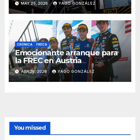
MAY 25, 2026
YAGO GONZÁLEZ
CRÓNICA
FRECA
Emocionante arranque para
la FREC en Austria
ABR 26, 2026
YAGO GONZÁLEZ
You missed