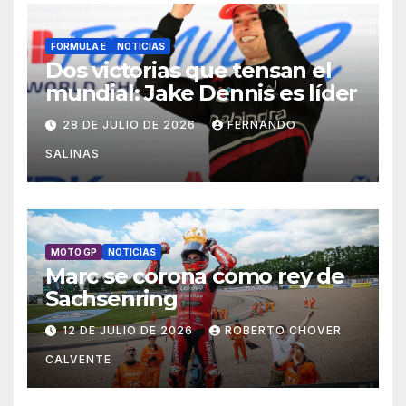
FORMULA E
NOTICIAS
Dos victorias que tensan el
mundial: Jake Dennis es líder
28 DE JULIO DE 2026
FERNANDO
SALINAS
MOTO GP
NOTICIAS
Marc se corona como rey de
Sachsenring
12 DE JULIO DE 2026
ROBERTO CHOVER
CALVENTE