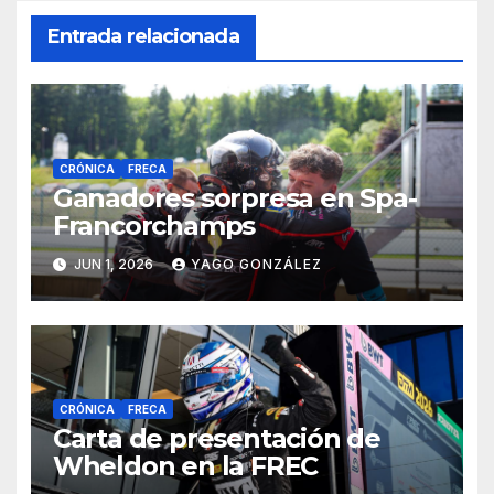
Entrada relacionada
CRÓNICA
FRECA
Ganadores sorpresa en Spa-
Francorchamps
JUN 1, 2026
YAGO GONZÁLEZ
CRÓNICA
FRECA
Carta de presentación de
Wheldon en la FREC