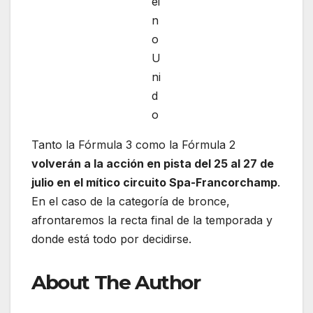
ei
n
o
U
ni
d
o
Tanto la Fórmula 3 como la Fórmula 2
volverán a la acción en pista del 25 al 27 de
julio en el mítico circuito Spa-Francorchamp
.
En el caso de la categoría de bronce,
afrontaremos la recta final de la temporada y
donde está todo por decidirse.
About The Author