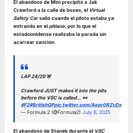
El abandono de Minì precipitó a Jak
Crawford a la calle de boxes, el
Virtual
Safety Car
salió cuando el piloto estaba ya
entrando en el
pitlane
, por lo que el
estadounidense realizaba la parada sin
acarrear sanción
.
LAP 24/29 🚨
Crawford JUST makes it into the pits
before the VSC is called… 👀
#F2
#BritishGP
pic.twitter.com/Aepr0RZcDs
— Formula 2 (@Formula2)
July 6, 2025
El abandono de Stanek durante el
VSC