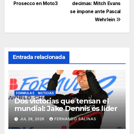
Prosecco en Moto3
decimas: Mitch Evans
se impone ante Pascal
Wehrlein
Entrada relacionada
FORMULA E
NOTICIAS
Dos victorias que tensan el
mundial: Jake Dennis es líder
JUL 28, 2026
FERNANDO SALINAS