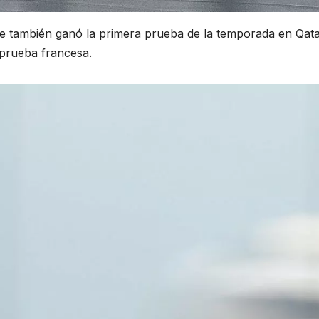
e también ganó la primera prueba de la temporada en Qata
 prueba francesa.