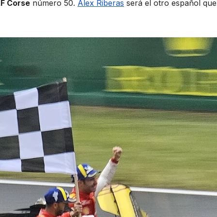
AF Corse
número 50.
Alex Riberas
será el otro español qu