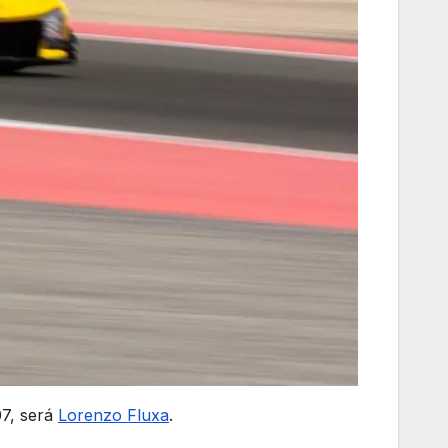
7, será
Lorenzo Fluxa
.