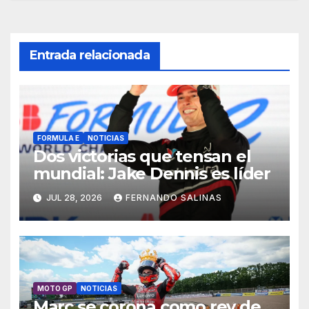
Entrada relacionada
FORMULA E
NOTICIAS
Dos victorias que tensan el
mundial: Jake Dennis es líder
JUL 28, 2026
FERNANDO SALINAS
MOTO GP
NOTICIAS
Marc se corona como rey de