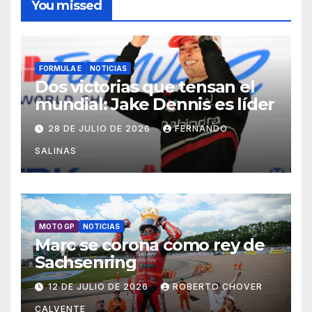
You missed
FORMULA E
NOTICIAS
Dos victorias que tensan el
mundial: Jake Dennis es líder
28 DE JULIO DE 2026
FERNANDO
SALINAS
MOTO GP
NOTICIAS
Marc se corona como rey de
Sachsenring
12 DE JULIO DE 2026
ROBERTO CHOVER
CALVENTE